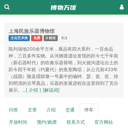
上海民族乐器博物馆
关注
文化艺术类
免费
0 粉丝
陈列场地200余平方米，展品有四大系列，一百余品
种，三百多件实物。从河姆渡遗址发现的距今七千年前
（新石器时代）的吹奏乐器骨哨，到火烧沟遗址出土的
距今四千年前（约夏代）的鱼形陶埙；从公元前433年
（战国）随县擂鼓墩一号墓中的编钟、瑟、笛、笙、排
到明清的古琴真品，乐器的发展进程在这里得到了充分
展示。...
[ 介绍 ]
[解说词]
问答
文章
介绍
交通
停车
开放时间
预约/购票
联系方式
官方网站