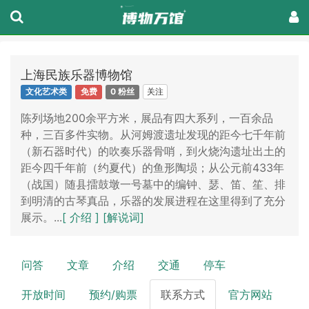
上海民族乐器博物馆
关注
文化艺术类
免费
0 粉丝
陈列场地200余平方米，展品有四大系列，一百余品
种，三百多件实物。从河姆渡遗址发现的距今七千年前
（新石器时代）的吹奏乐器骨哨，到火烧沟遗址出土的
距今四千年前（约夏代）的鱼形陶埙；从公元前433年
（战国）随县擂鼓墩一号墓中的编钟、瑟、笛、笙、排
到明清的古琴真品，乐器的发展进程在这里得到了充分
展示。...
[ 介绍 ]
[解说词]
问答
文章
介绍
交通
停车
开放时间
预约/购票
联系方式
官方网站