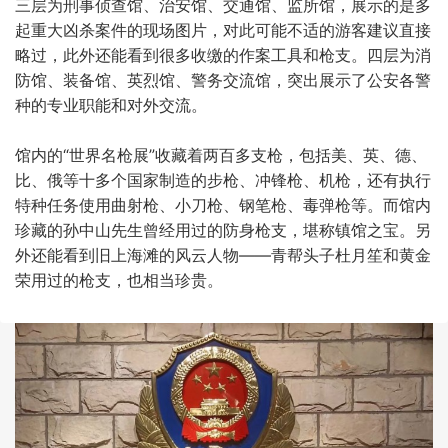
三层为刑事侦查馆、治安馆、交通馆、监所馆，展示的是多
起重大凶杀案件的现场图片，对此可能不适的游客建议直接
略过，此外还能看到很多收缴的作案工具和枪支。四层为消
防馆、装备馆、英烈馆、警务交流馆，突出展示了公安各警
种的专业职能和对外交流。
馆内的“世界名枪展”收藏着两百多支枪，包括美、英、德、
比、俄等十多个国家制造的步枪、冲锋枪、机枪，还有执行
特种任务使用曲射枪、小刀枪、钢笔枪、毒弹枪等。而馆内
珍藏的孙中山先生曾经用过的防身枪支，堪称镇馆之宝。另
外还能看到旧上海滩的风云人物——青帮头子杜月笙和黄金
荣用过的枪支，也相当珍贵。