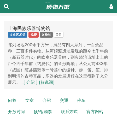
上海民族乐器博物馆
关注
文化艺术类
免费
0 粉丝
陈列场地200余平方米，展品有四大系列，一百余品
种，三百多件实物。从河姆渡遗址发现的距今七千年前
（新石器时代）的吹奏乐器骨哨，到火烧沟遗址出土的
距今四千年前（约夏代）的鱼形陶埙；从公元前433年
（战国）随县擂鼓墩一号墓中的编钟、瑟、笛、笙、排
到明清的古琴真品，乐器的发展进程在这里得到了充分
展示。...
[ 介绍 ]
[解说词]
问答
文章
介绍
交通
停车
开放时间
预约/购票
联系方式
官方网站