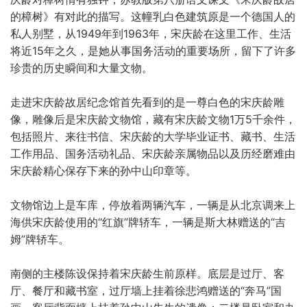
的樟树》有对此的描写。这幢乳白色建筑原是一个德国人的
私人别墅，从1949年到1963年，宋庆龄在这里工作、生活
将近15年之久，是她从事国务活动的重要场所，留下了许多
珍贵的历史瞬间和大量文物。
走进宋庆龄故居纪念馆首先看到的是一尊白色的宋庆龄雕
像，雕像后是宋庆龄文物馆，藏有宋庆龄文物1万5千余件，
包括照片、来往书信、宋庆龄的大学毕业证书、藏书、生活
工作用品、国务活动礼品、宋庆龄亲属物品以及历经磨难由
宋庆龄精心保存下来的孙中山印章等。
文物馆边上是车库，停放着两辆汽车，一辆是从北京调来上
海供宋庆龄使用的“红旗”牌轿车，一辆是斯大林赠送的“吉
姆”牌轿车。
南侧的主楼陈设保持着宋庆龄生前原样。底层是过厅、客
厅、餐厅和藏书室，过厅墙上挂着徐悲鸿赠送的“奔马”国