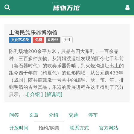
上海民族乐器博物馆
关注
文化艺术类
免费
0 粉丝
陈列场地200余平方米，展品有四大系列，一百余品
种，三百多件实物。从河姆渡遗址发现的距今七千年前
（新石器时代）的吹奏乐器骨哨，到火烧沟遗址出土的
距今四千年前（约夏代）的鱼形陶埙；从公元前433年
（战国）随县擂鼓墩一号墓中的编钟、瑟、笛、笙、排
到明清的古琴真品，乐器的发展进程在这里得到了充分
展示。...
[ 介绍 ]
[解说词]
问答
文章
介绍
交通
停车
开放时间
预约/购票
联系方式
官方网站