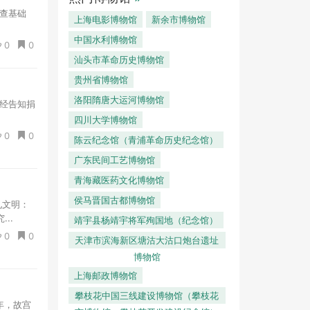
查基础
上海电影博物馆
新余市博物馆
中国水利博物馆
0
0
汕头市革命历史博物馆
贵州省博物馆
洛阳隋唐大运河博物馆
未经告知捐
四川大学博物馆
0
0
陈云纪念馆（青浦革命历史纪念馆）
广东民间工艺博物馆
青海藏医药文化博物馆
侯马晋国古都博物馆
见文明：
..
靖宇县杨靖宇将军殉国地（纪念馆）
0
0
天津市滨海新区塘沽大沽口炮台遗址
博物馆
上海邮政博物馆
攀枝花中国三线建设博物馆（攀枝花
周年，故宫