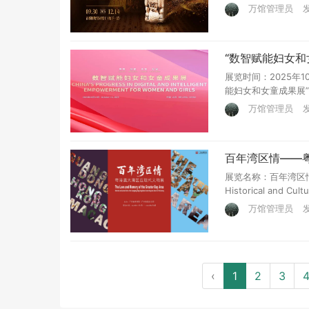
万馆管理员
发
“数智赋能妇女和
展览时间：2025年
能妇女和女童成果展”
万馆管理员
发
百年湾区情——
展览名称：百年湾区情——粤
Historical and Cul
万馆管理员
发
‹
1
2
3