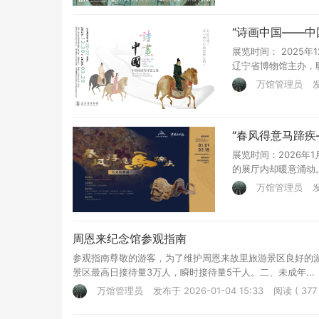
“诗画中国——中
展览时间： 2025年
辽宁省博物馆主办，
万馆管理员
发
“春风得意马蹄疾
展览时间：2026年
的展厅内却暖意涌动。
万馆管理员
发
周恩来纪念馆参观指南
参观指南尊敬的游客，为了维护周恩来故里旅游景区良好的
景区最高日接待量3万人，瞬时接待量5千人。二、未成年...
万馆管理员
发布于 2026-01-04 15:33
阅读 ( 377 