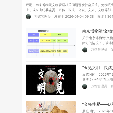
近期，南京博物院文物管理相关问题引发社会关注。为彻底
上，成立由纪委监委、宣传、政法、公安、文旅、文物等部..
万馆管理员
发布于 2026-01-04 09:38
阅读 ( 364
南京博物院“文物
关于南京博物院“文
赠方的情况下，被博物
万馆管理员
发
“玉见文明：良渚
展览时间：2025年1
良渚文化特展”在上
万馆管理员
发
“金邻共曜——庆
展览时间：2025年