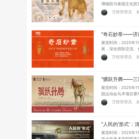
博物院与泰国文化部艺术
万馆管理员
发
“奇石妙章——
展览时间：2025年
展，深化馆际交流、
万馆管理员
发
“骥跃升腾——三
展览时间：2025年
国运动会马术项目赛事
万馆管理员
发
“人民的‘形式’
展览时间：2025年1
华大学美术学院院庆系