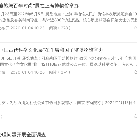
旗袍与百年时尚”展在上海博物馆举办
2月23日至2026年5月5日 展览地点：上海博物馆人民广场馆本次展览汇集自19
旗袍及各类时尚珍品，共计近306件/组展品。核心展品精选自贝洽女士的无私.
布于 2026-01-04 10:25
阅读 ( 378 )
—中国古代科举文化展”在孔庙和国子监博物馆举办
12月16日开幕 展览地点：孔庙和国子监博物馆“致天下之治者在人才”，孔庙和
国古代科举文化展”将于12月16日正式对公众开放。展览以科举沿革、考选实...
布于 2026-01-04 10:20
阅读 ( 374 )
：为尽力满足社会公众节假日参观需求，南京博物院将于2025年1月18日至2
 )
管理问题开展全面调查