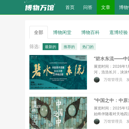
(current)
首页
问答
文章
博物
全部
博物闲堂
博物百科
逛博经验
筛选:
最新的
推荐的
热门的
“碧水东流——
展览时间：2026年1
河，浩浩长川，泱泱华
万馆管理员
发
“中国之中：中
展览时间：2025年1
始终伴随着对天地四方
万馆管理员
发