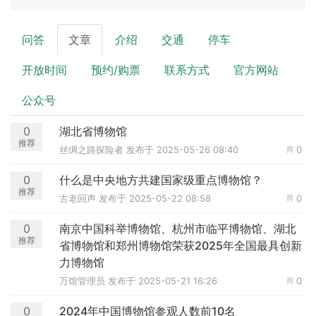
问答
文章
介绍
交通
停车
开放时间
预约/购票
联系方式
官方网站
公众号
0
湖北省博物馆
推荐
丝绸之路探险者
发布于 2025-05-26 08:40
0
0
什么是中央地方共建国家级重点博物馆？
推荐
古老回声
发布于 2025-05-22 08:58
0
0
南京中国科举博物馆、杭州市临平博物馆、湖北
推荐
省博物馆和郑州博物馆荣获2025年全国最具创新
力博物馆
万馆管理员
发布于 2025-05-21 16:26
0
0
2024年中国博物馆参观人数前10名