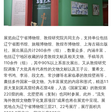
展览由辽宁省博物馆、敦煌研究院共同主办，支持单位包括
辽宁省图书馆、旅顺博物馆、敦煌市博物馆、上海古籍出版
社。展出展品共计260余件（组），数量众多、内涵丰富，
包括辽宁地区收藏的珍贵敦煌文献及相关文物、手稿等共
110余件（组），其中90%以上系首次展出。又从敦煌研究
院调集了大批具有代表性的文物文献以及王子云、董希文、
常书鸿、李浴、段文杰、常沙娜等名家临摹的敦煌壁画等，
囊括多件国家一级文物。为丰富展览的内容和形式，精选1:1
原大复刻莫高窟经典石窟4座，入选《国家宝藏》的敦煌第
220窟的南、北壁壁画（复制）也同时参展。此外，“流失
海外敦煌文物数字化复原项目”成果也将在展览中呈现。展
览地点为辽宁省博物馆三层21、22号展厅，展厅面积共